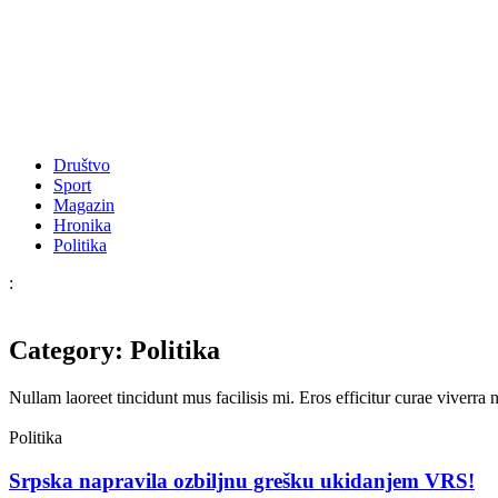
Društvo
Sport
Magazin
Hronika
Politika
:
Category: Politika
Nullam laoreet tincidunt mus facilisis mi. Eros efficitur curae viverr
Politika
Srpska napravila ozbiljnu grešku ukidanjem VRS!