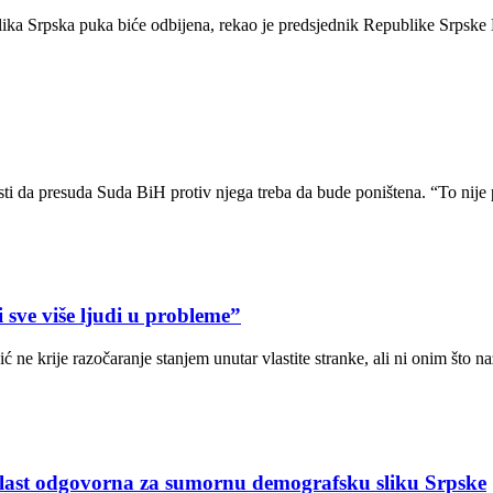
ika Srpska puka biće odbijena, rekao je predsjednik Republike Srpske
ti da presuda Suda BiH protiv njega treba da bude poništena. “To nij
sve više ljudi u probleme”
ne krije razočaranje stanjem unutar vlastite stranke, ali ni onim što 
Vlast odgovorna za sumornu demografsku sliku Srpske