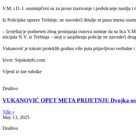
V.M. i D. I. osumnjičeni su za javno izazivanje i podsticanje nasilja
Iz Policijske uprave Trebinje, ne navodeći detalje ni puna imena osumn
– Izvještaj je podnesen zbog postojanja osnova sumnje da su lica V.M. 
inicijala N.V. iz Trebinja – stoji u saopštenju policije ne navodeći drug
Vukanović je tokom proteklih godina više puta prijavljivao verbalne i
Izvor: Srpskainfo.com
Vijesti iz iste rubrike
Društvo
VUKANOVIĆ OPET META PRIJETNJI: Dvojka osumjiče
Više »
May 13, 2025
Društvo