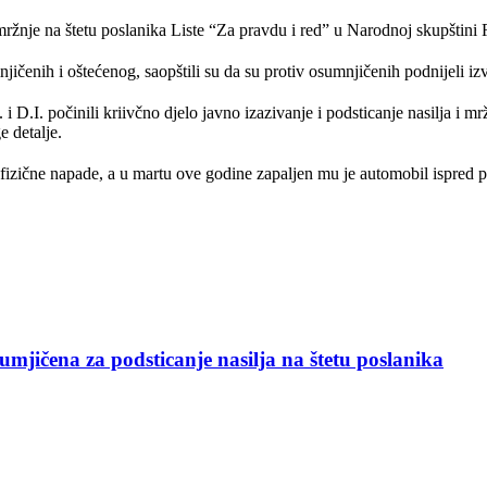
 i mržnje na štetu poslanika Liste “Za pravdu i red” u Narodnoj skupšti
jičenih i oštećenog, saopštili su da su protiv osumnjičenih podnijeli i
i D.I. počinili kriivčno djelo javno izazivanje i podsticanje nasilja i 
e detalje.
 fizične napade, a u martu ove godine zapaljen mu je automobil ispred 
na za podsticanje nasilja na štetu poslanika