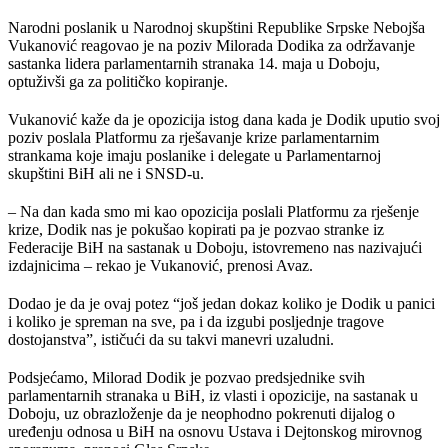
Narodni poslanik u Narodnoj skupštini Republike Srpske Nebojša
Vukanović reagovao je na poziv Milorada Dodika za održavanje
sastanka lidera parlamentarnih stranaka 14. maja u Doboju,
optuživši ga za političko kopiranje.
Vukanović kaže da je opozicija istog dana kada je Dodik uputio svoj
poziv poslala Platformu za rješavanje krize parlamentarnim
strankama koje imaju poslanike i delegate u Parlamentarnoj
skupštini BiH ali ne i SNSD-u.
– Na dan kada smo mi kao opozicija poslali Platformu za rješenje
krize, Dodik nas je pokušao kopirati pa je pozvao stranke iz
Federacije BiH na sastanak u Doboju, istovremeno nas nazivajući
izdajnicima – rekao je Vukanović, prenosi Avaz.
Dodao je da je ovaj potez “još jedan dokaz koliko je Dodik u panici
i koliko je spreman na sve, pa i da izgubi posljednje tragove
dostojanstva”, ističući da su takvi manevri uzaludni.
Podsjećamo, Milorad Dodik je pozvao predsjednike svih
parlamentarnih stranaka u BiH, iz vlasti i opozicije, na sastanak u
Doboju, uz obrazloženje da je neophodno pokrenuti dijalog o
uređenju odnosa u BiH na osnovu Ustava i Dejtonskog mirovnog