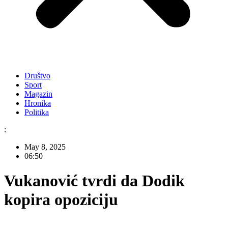
Društvo
Sport
Magazin
Hronika
Politika
:
May 8, 2025
06:50
Vukanović tvrdi da Dodik
kopira opoziciju